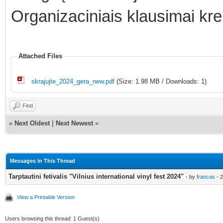
Organizaciniais klausimai krei
Attached Files
skrajujte_2024_gera_new.pdf
(Size: 1.98 MB / Downloads: 1)
Find
«
Next Oldest
|
Next Newest
»
Messages In This Thread
Tarptautini fetivalis "Vilnius international vinyl fest 2024"
- by
francas
- 2
View a Printable Version
Users browsing this thread: 1 Guest(s)