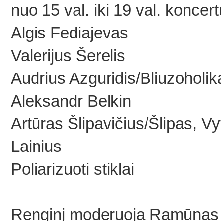
nuo 15 val. iki 19 val. koncert
Algis Fediajevas
Valerijus Šerelis
Audrius Azguridis/Bliuzoholik
Aleksandr Belkin
Artūras Šlipavičius/Šlipas, V
Lainius
Poliarizuoti stiklai
Renginį moderuoja Ramūnas 