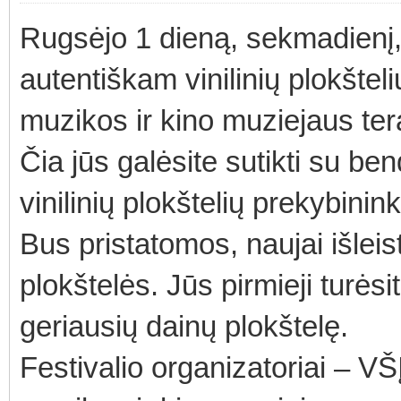
Rugsėjo 1 dieną, sekmadienį,
autentiškam vinilinių plokštel
muzikos ir kino muziejaus tera
Čia jūs galėsite sutikti su ben
vinilinių plokštelių prekybinink
Bus pristatomos, naujai išleist
plokštelės. Jūs pirmieji turės
geriausių dainų plokštelę.
Festivalio organizatoriai – VŠĮ