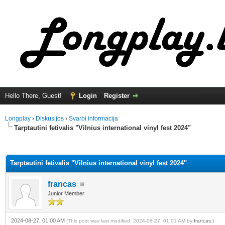
Hello There, Guest!
Login
Register
Longplay
›
Diskusijos
›
Svarbi informacija
Tarptautini fetivalis "Vilnius international vinyl fest 2024"
ge
Tarptautini fetivalis "Vilnius international vinyl fest 2024"
francas
Junior Member
2024-08-27, 01:00 AM
(This post was last modified: 2024-08-27, 01:01 AM by
francas
.)