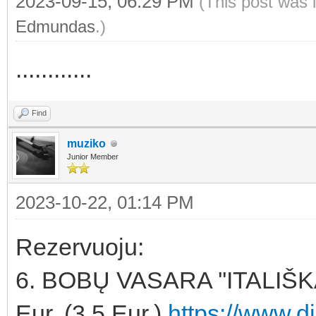
2023-09-15, 06:29 PM
(This post was 
Edmundas
.)
............
Find
muziko
Junior Member
2023-10-22, 01:14 PM
Rezervuoju:
6. BOBŲ VASARA ''ITALIŠ
Eur. (3.5 Eur.)
https://www.