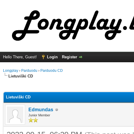
Hello There, Guest!
Login
Register
Longplay
›
Parduodu
›
Parduodu CD
Lietuviški CD
ge
Lietuviški CD
Edmundas
Junior Member