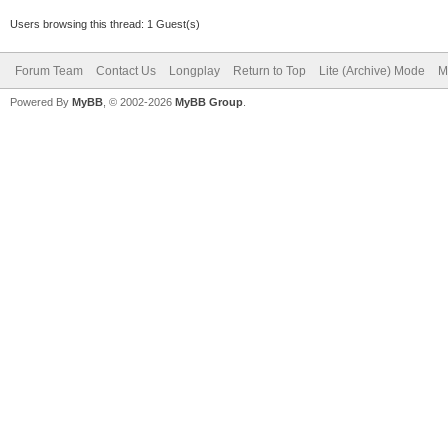
Users browsing this thread: 1 Guest(s)
Forum Team
Contact Us
Longplay
Return to Top
Lite (Archive) Mode
M
Powered By
MyBB
, © 2002-2026
MyBB Group
.