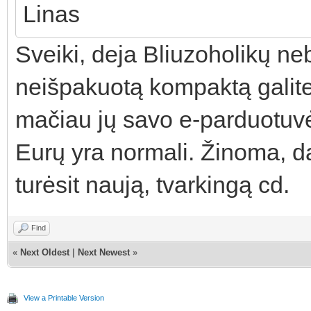
Linas
Sveiki, deja Bliuzoholikų ne
neišpakuotą kompaktą galite į
mačiau jų savo e-parduotuvė
Eurų yra normali. Žinoma, da
turėsit naują, tvarkingą cd.
Find
«
Next Oldest
|
Next Newest
»
View a Printable Version