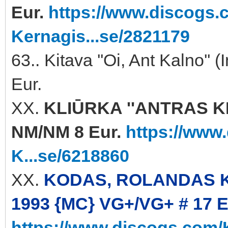
Eur.
https://www.discogs.c
Kernagis...se/2821179
63.. Kitava ''Oi, Ant Kalno'
Eur.
XX.
KLIŪRKA ''ANTRAS KL
NM/NM 8 Eur.
https://www
K...se/6218860
XX.
KODAS, ROLANDAS KI
1993 {MC} VG+/VG+ # 17 E
https://www.discogs.com/