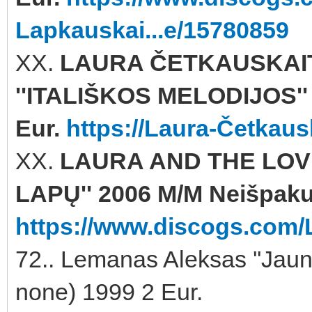
Lapkauskai...e/15780859
XX.
LAURA ČETKAUSKAIT
''ITALIŠKOS MELODIJOS''
Eur.
https://Laura-Četkaus
XX.
LAURA AND THE LOV
LAPŲ'' 2006 M/M Neišpaku
https://www.discogs.com/
72.. Lemanas Aleksas ''Jaun
none) 1999 2 Eur.