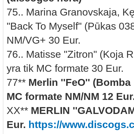
75.. Marina Granovskaja, Kęs
''Back To Myself'' (Pūkas 03
NM/VG+ 30 Eur.
76.. Matisse ''Zitron'' (Ko
yra tik MC formate 30 Eur.
77**
Merlin ''FeO'' (Bomba
MC formate NM/NM 12 Eur
XX**
MERLIN ''GALVODAMA
Eur.
https://www.discogs.