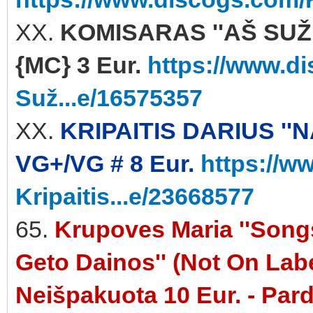
XX.
KOMISARAS ''AŠ SUŽ
{MC} 3 Eur.
https://www.d
Suž...e/16575357
XX.
KRIPAITIS DARIUS ''
VG+/VG # 8 Eur.
https://w
Kripaitis...e/23668577
65.
Krupoves Maria ''Songs
Geto Dainos'' (Not On La
Neišpakuota 10 Eur. - Par