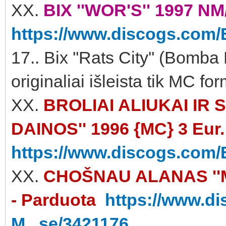
XX.
BIX ''WOR'S'' 1997 NM
https://www.discogs.com/
17.. Bix ''Rats City'' (Bo
originaliai išleista tik MC fo
XX.
BROLIAI ALIUKAI IR 
DAINOS'' 1996 {MC} 3 Eur.
https://www.discogs.com/Br
XX.
CHOŠNAU ALANAS ''MIN
- Parduota
https://www.d
M...se/3421176