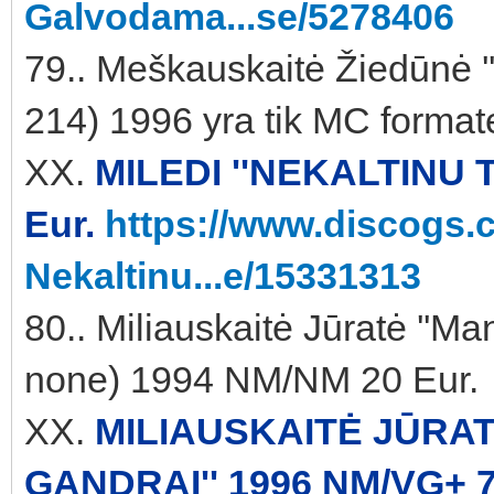
Galvodama...se/5278406
79.. Meškauskaitė Žiedūnė '
214) 1996 yra tik MC format
XX.
MILEDI ''NEKALTINU T
Eur.
https://www.discogs.c
Nekaltinu...e/15331313
80.. Miliauskaitė Jūratė ''M
none) 1994 NM/NM 20 Eur.
XX.
MILIAUSKAITĖ JŪRAT
GANDRAI'' 1996 NM/VG+ 7