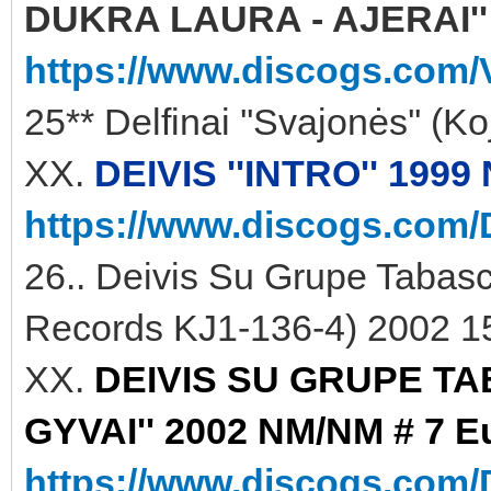
DUKRA LAURA - AJERAI'' 
https://www.discogs.com/V
25** Delfinai ''Svajonės'' (
XX.
DEIVIS ''INTRO'' 1999
https://www.discogs.com/D
26.. Deivis Su Grupe Tabasc
Records KJ1-136-4) 2002 15
XX.
DEIVIS SU GRUPE TA
GYVAI'' 2002 NM/NM # 7 Eu
https://www.discogs.com/D