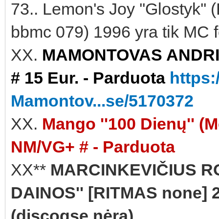
73.. Lemon's Joy ''Glostyk
bbmc 079) 1996 yra tik MC f
XX.
MAMONTOVAS ANDRIUS
# 15 Eur. - Parduota
https
Mamontov...se/5170372
XX.
Mango ''100 Dienų'' (
NM/VG+ # - Parduota
XX**
MARCINKEVIČIUS R
DAINOS'' [RITMAS none] 2
(discogse nėra)