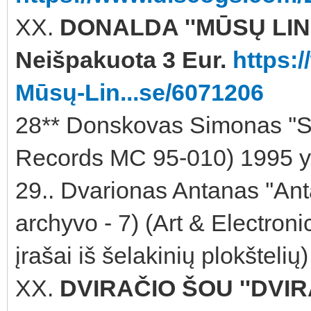
XX.
DONALDA ''MŪSŲ LIN
Neišpakuota 3 Eur.
https:
Mūsų-Lin...se/6071206
28** Donskovas Simonas ''S
Records MC 95-010) 1995 y
29.. Dvarionas Antanas ''Ant
archyvo - 7) (Art & Electro
įrašai iš šelakinių plokštel
XX.
DVIRAČIO ŠOU ''DVIR