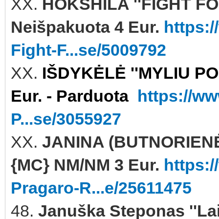
XX.
HOKSHILA ''FIGHT FO
Neišpakuota 4 Eur.
https:
Fight-F...se/5009792
XX.
IŠDYKĖLĖ ''MYLIU PO
Eur. - Parduota
https://w
P...se/3055927
XX.
JANINA (BUTNORIENĖ
{MC} NM/NM 3 Eur.
https:
Pragaro-R...e/25611475
48.
Januška Steponas ''L