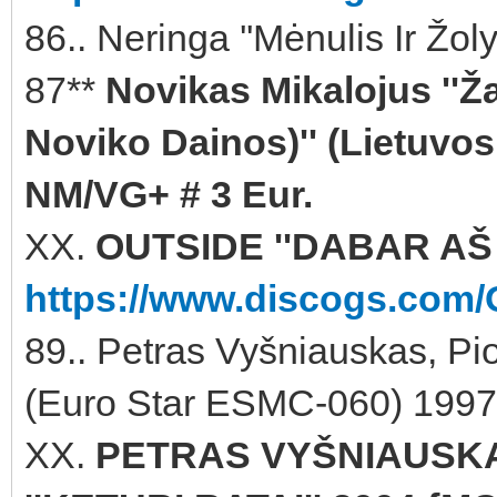
86.. Neringa ''Mėnulis Ir Žol
87**
Novikas Mikalojus ''Ža
Noviko Dainos)'' (Lietuvos 
NM/VG+ # 3 Eur.
XX.
OUTSIDE ''DABAR AŠ L
https://www.discogs.com/
89.. Petras Vyšniauskas, Piot
(Euro Star ESMC-060) 1997 
XX.
PETRAS VYŠNIAUSKA