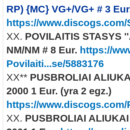
RP) {MC} VG+/VG+ # 3 Eur
https://www.discogs.com/S
XX.
POVILAITIS STASYS ''AI
NM/NM # 8 Eur.
https://ww
Povilaiti...se/5883176
XX**
PUSBROLIAI ALIUKAI
2000 1 Eur. (yra 2 egz.)
https://www.discogs.com/P
XX.
PUSBROLIAI ALIUKAI 