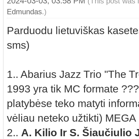
2024-03-03, 03:58 PM
(This post was 
Edmundas
.)
Parduodu lietuviškas kasetes
sms)
1.. Abarius Jazz Trio ''The 
1993 yra tik MC formate ??? 
platybėse teko matyti informa
vėliau neteko užtikti) MEG
2..
A. Kilio Ir S. Šiaučiulio