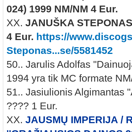
024) 1999 NM/NM 4 Eur.
XX.
JANUŠKA STEPONAS '
4 Eur.
https://www.discog
Steponas...se/5581452
50.. Jarulis Adolfas ''Dainuo
1994 yra tik MC formate NM
51.. Jasiulionis Algimantas 
???? 1 Eur.
XX.
JAUSMŲ IMPERIJA /