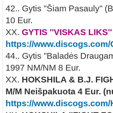
42.. Gytis ''Šiam Pasauly'
10 Eur.
XX.
GYTIS ''VISKAS LIKS''
https://www.discogs.com/G
44.. Gytis ''Baladės Draug
1997 NM/NM 8 Eur.
XX.
HOKSHILA & B.J. FIG
M/M Neišpakuota 4 Eur. (
https://www.discogs.com/H