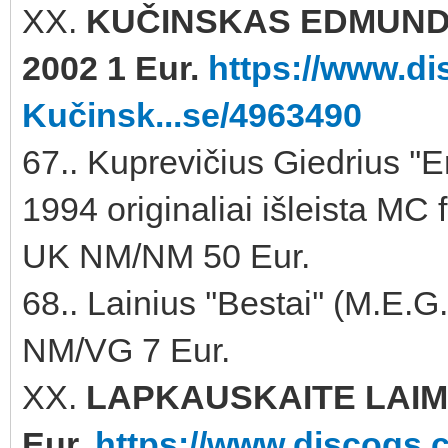
XX.
KUČINSKAS EDMUNDA
2002 1 Eur.
https://www.d
Kučinsk...se/4963490
67.. Kuprevičius Giedrius ''E
1994 originaliai išleista MC
UK NM/NM 50 Eur.
68.. Lainius ''Bestai'' (M.
NM/VG 7 Eur.
XX.
LAPKAUSKAITE LAIMA 
Eur.
https://www.discogs.