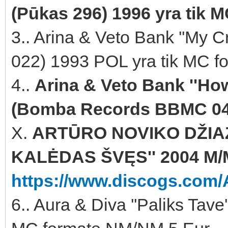
(Pūkas 296) 1996 yra tik 
3.. Arina & Veto Bank ''My 
022) 1993 POL yra tik MC fo
4..
Arina & Veto Bank ''How
(Bomba Records BBMC 041
X.
ARTŪRO NOVIKO DŽIAZ
KALĖDAS ŠVĘS'' 2004 M/M
https://www.discogs.com/A
6.. Aura & Diva ''Paliks Tave