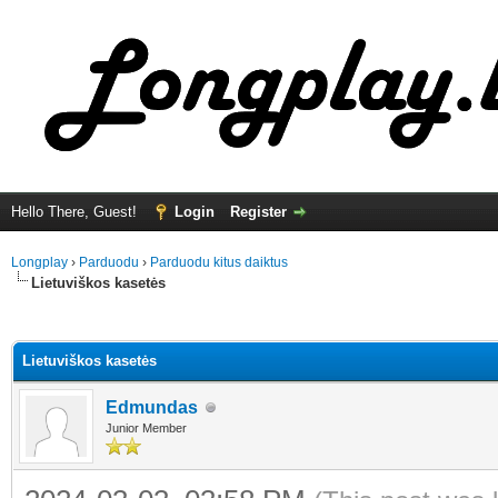
Hello There, Guest!
Login
Register
Longplay
›
Parduodu
›
Parduodu kitus daiktus
Lietuviškos kasetės
ge
Lietuviškos kasetės
Edmundas
Junior Member