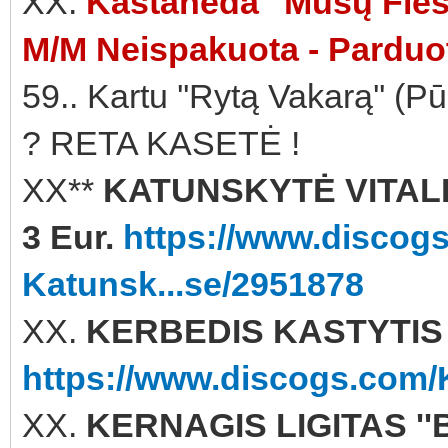
XX.
Kastaneda ''Mūsų Fiest
M/M Neispakuota - Parduo
59.. Kartu ''Rytą Vakarą'' (
? RETA KASETĖ !
XX**
KATUNSKYTĖ VITALIJ
3 Eur.
https://www.discogs.
Katunsk...se/2951878
XX.
KERBEDIS KASTYTIS ''
https://www.discogs.com/K
XX.
KERNAGIS LIGITAS ''