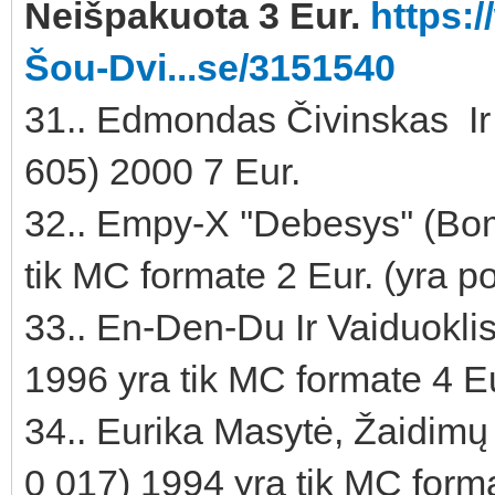
Neišpakuota 3 Eur.
https:
Šou-Dvi...se/3151540
31.. Edmondas Čivinskas Ir 
605) 2000 7 Eur.
32.. Empy-X ''Debesys'' (
tik MC formate 2 Eur. (yra po
33.. En-Den-Du Ir Vaiduoklis 
1996 yra tik MC formate 4 E
34.. Eurika Masytė, Žaidimų
0 017) 1994 yra tik MC form