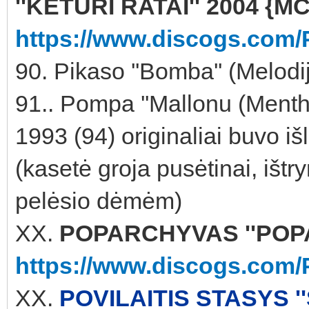
''KETURI RATAI'' 2004 {M
https://www.discogs.com/
90. Pikaso ''Bomba'' (Melod
91.. Pompa ''Mallonu (Ment
1993 (94) originaliai buvo i
(kasetė groja pusėtinai, ištry
pelėsio dėmėm)
XX.
POPARCHYVAS ''POPAR
https://www.discogs.com/
XX.
POVILAITIS STASYS ''