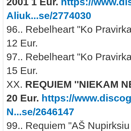
2001 1 Eur.
https://www.di
Aliuk...se/2774030
96.. Rebelheart ''Ko Pravirk
12 Eur.
97.. Rebelheart ''Ko Pravirk
15 Eur.
XX.
REQUIEM ''NIEKAM N
20 Eur.
https://www.disco
N...se/2646147
99.. Requiem ''AŠ Nupirksiu