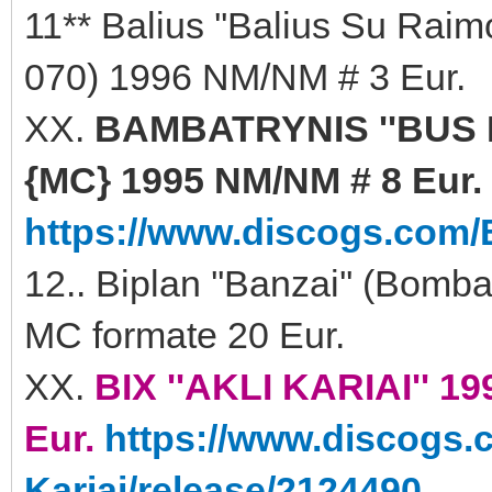
11** Balius ''Balius Su Rai
070) 1996 NM/NM # 3 Eur.
XX.
BAMBATRYNIS ''BUS 
{MC} 1995 NM/NM # 8 Eur.
https://www.discogs.com/
12.. Biplan ''Banzai'' (Bom
MC formate 20 Eur.
XX.
BIX ''AKLI KARIAI'' 1
Eur.
https://www.discogs.c
Kariai/release/2124490