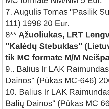
MC formate NM/NM 5 Eur.
7. Augulis Tomas ''Pasilik
111) 1998 20 Eur.
8**
Ąžuoliukas, LRT Lengv
''Kalėdų Stebuklas'' (Liet
tik MC formate M/M Neišpa
9.. Balius Ir LAK Raimundas 
Dainos'' (Pūkas MC-646) 20
10. Balius Ir LAK Raimundas
Balių Dainos'' (Pūkas MC 66