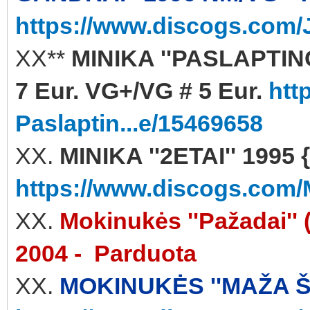
https://www.discogs.com/J
XX**
MINIKA ''PASLAPTING
7 Eur. VG+/VG # 5 Eur.
htt
Paslaptin...e/15469658
XX.
MINIKA ''2ETAI'' 1995 
https://www.discogs.com/M
XX.
Mokinukės ''Pažadai'
2004 - Parduota
XX.
MOKINUKĖS ''MAŽA ŠI