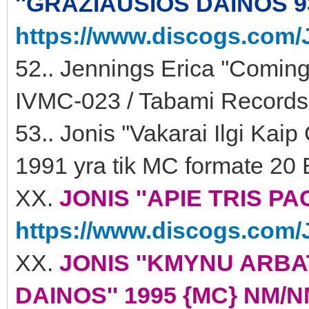
''GRAŽIAUSIOS DAINOS 93-
https://www.discogs.com/J
52.. Jennings Erica ''Comin
IVMC-023 / Tabami Records
53.. Jonis ''Vakarai Ilgi Kai
1991 yra tik MC formate 20 
XX.
JONIS ''APIE TRIS PAC
https://www.discogs.com/J
XX.
JONIS ''KMYNU ARB
DAINOS'' 1995 {MC} NM/NM