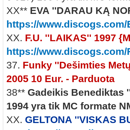
XX**
EVA ''DARAU KĄ NORI
https://www.discogs.com/
XX.
F.U. ''LAIKAS'' 1997 {
https://www.discogs.com/
37.
Funky ''Dešimties Metų 
2005 10 Eur. - Parduota
38**
Gadeikis Benediktas '
1994 yra tik MC formate N
XX.
GELTONA ''VISKAS BU