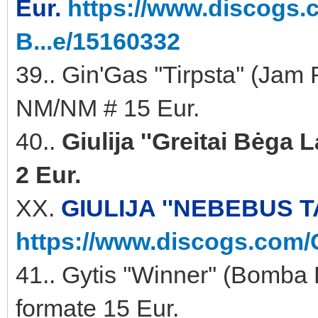
Eur.
https://www.discogs.
B...e/15160332
39.. Gin'Gas ''Tirpsta'' (
NM/NM # 15 Eur.
40..
Giulija ''Greitai Bėga
2 Eur.
XX.
GIULIJA ''NEBEBUS TA
https://www.discogs.com/G
41.. Gytis ''Winner'' (Bomb
formate 15 Eur.