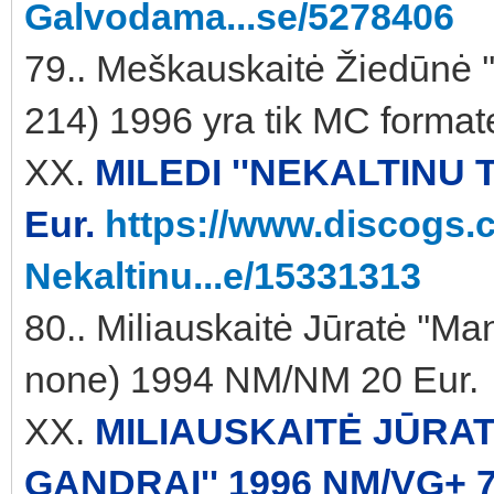
Galvodama...se/5278406
79.. Meškauskaitė Žiedūnė '
214) 1996 yra tik MC format
XX.
MILEDI ''NEKALTINU T
Eur.
https://www.discogs.c
Nekaltinu...e/15331313
80.. Miliauskaitė Jūratė ''M
none) 1994 NM/NM 20 Eur.
XX.
MILIAUSKAITĖ JŪRAT
GANDRAI'' 1996 NM/VG+ 7