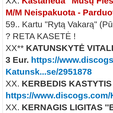
XX.
Kastaneda ''Mūsų Fiest
M/M Neispakuota - Parduo
59.. Kartu ''Rytą Vakarą'' (
? RETA KASETĖ !
XX**
KATUNSKYTĖ VITALIJ
3 Eur.
https://www.discogs.
Katunsk...se/2951878
XX.
KERBEDIS KASTYTIS ''
https://www.discogs.com/K
XX.
KERNAGIS LIGITAS ''