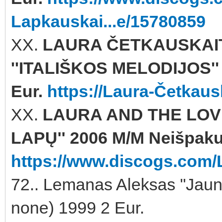
Lapkauskai...e/15780859
XX.
LAURA ČETKAUSKAIT
''ITALIŠKOS MELODIJOS''
Eur.
https://Laura-Četkaus
XX.
LAURA AND THE LOV
LAPŲ'' 2006 M/M Neišpaku
https://www.discogs.com/
72.. Lemanas Aleksas ''Jaun
none) 1999 2 Eur.