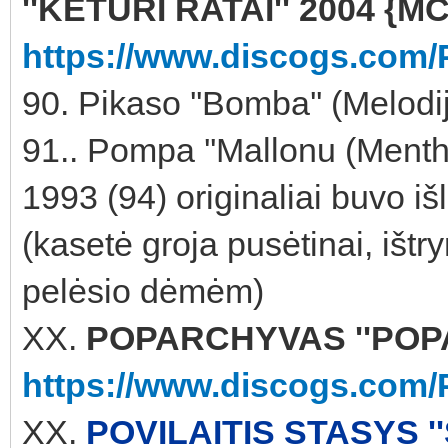
''KETURI RATAI'' 2004 {M
https://www.discogs.com/
90. Pikaso ''Bomba'' (Melod
91.. Pompa ''Mallonu (Ment
1993 (94) originaliai buvo i
(kasetė groja pusėtinai, ištry
pelėsio dėmėm)
XX.
POPARCHYVAS ''POPAR
https://www.discogs.com/
XX.
POVILAITIS STASYS ''