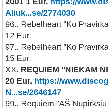
2001 1 Eur.
https://www.di
Aliuk...se/2774030
96.. Rebelheart ''Ko Pravirk
12 Eur.
97.. Rebelheart ''Ko Pravirk
15 Eur.
XX.
REQUIEM ''NIEKAM N
20 Eur.
https://www.disco
N...se/2646147
99.. Requiem ''AŠ Nupirksiu