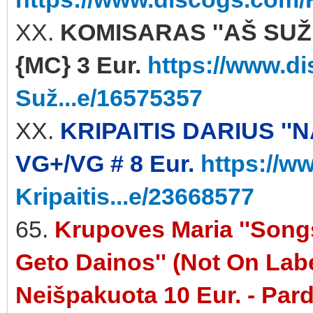
XX.
KOMISARAS ''AŠ SUŽ
{MC} 3 Eur.
https://www.d
Suž...e/16575357
XX.
KRIPAITIS DARIUS ''
VG+/VG # 8 Eur.
https://w
Kripaitis...e/23668577
65.
Krupoves Maria ''Songs
Geto Dainos'' (Not On La
Neišpakuota 10 Eur. - Par