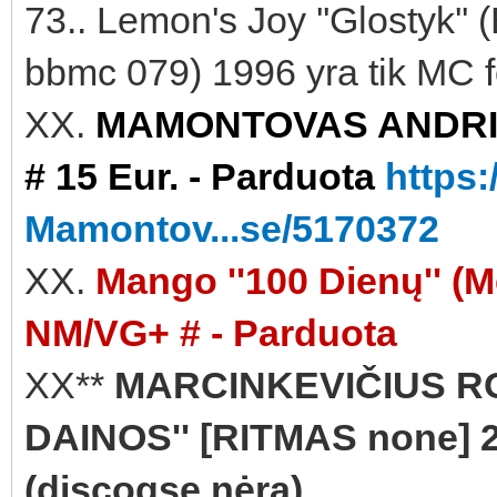
73.. Lemon's Joy ''Glostyk
bbmc 079) 1996 yra tik MC f
XX.
MAMONTOVAS ANDRIUS
# 15 Eur. - Parduota
https
Mamontov...se/5170372
XX.
Mango ''100 Dienų'' (
NM/VG+ # - Parduota
XX**
MARCINKEVIČIUS R
DAINOS'' [RITMAS none] 2
(discogse nėra)