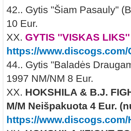
42.. Gytis ''Šiam Pasauly'
10 Eur.
XX.
GYTIS ''VISKAS LIKS''
https://www.discogs.com/G
44.. Gytis ''Baladės Draug
1997 NM/NM 8 Eur.
XX.
HOKSHILA & B.J. FIG
M/M Neišpakuota 4 Eur. (
https://www.discogs.com/H