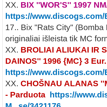
XX.
BIX ''WOR'S'' 1997 NM
https://www.discogs.com/
17.. Bix ''Rats City'' (Bo
originaliai išleista tik MC fo
XX.
BROLIAI ALIUKAI IR 
DAINOS'' 1996 {MC} 3 Eur.
https://www.discogs.com/Br
XX.
CHOŠNAU ALANAS ''MIN
- Parduota
https://www.d
M...se/3421176