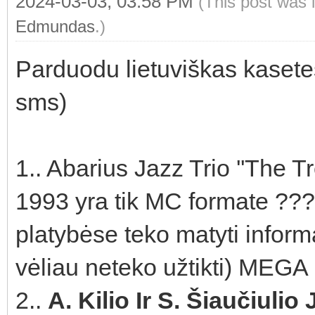
2024-03-03, 03:58 PM
(This post was 
Edmundas
.)
Parduodu lietuviškas kasetes
sms)
1.. Abarius Jazz Trio ''The 
1993 yra tik MC formate ??? 
platybėse teko matyti informa
vėliau neteko užtikti) MEG
2..
A. Kilio Ir S. Šiaučiulio