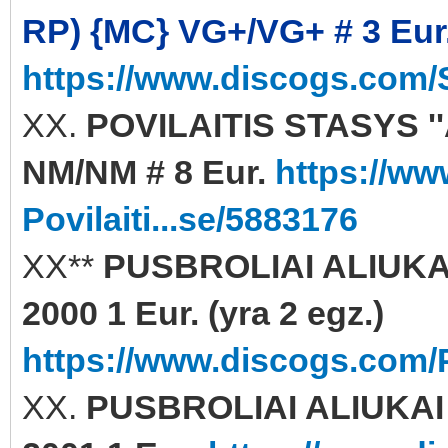
RP) {MC} VG+/VG+ # 3 Eur
https://www.discogs.com/S
XX.
POVILAITIS STASYS ''AI
NM/NM # 8 Eur.
https://ww
Povilaiti...se/5883176
XX**
PUSBROLIAI ALIUKAI
2000 1 Eur. (yra 2 egz.)
https://www.discogs.com/P
XX.
PUSBROLIAI ALIUKAI 