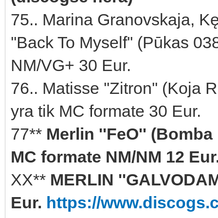
75.. Marina Granovskaja, Kęs
''Back To Myself'' (Pūkas 03
NM/VG+ 30 Eur.
76.. Matisse ''Zitron'' (Ko
yra tik MC formate 30 Eur.
77**
Merlin ''FeO'' (Bomba
MC formate NM/NM 12 Eur
XX**
MERLIN ''GALVODAMA
Eur.
https://www.discogs.