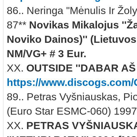
86.. Neringa ''Mėnulis Ir Žol
87**
Novikas Mikalojus ''Ža
Noviko Dainos)'' (Lietuvos 
NM/VG+ # 3 Eur.
XX.
OUTSIDE ''DABAR AŠ L
https://www.discogs.com/
89.. Petras Vyšniauskas, Piot
(Euro Star ESMC-060) 1997 
XX.
PETRAS VYŠNIAUSKA