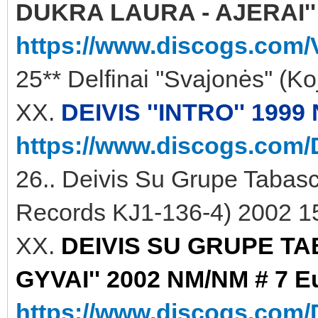
DUKRA LAURA - AJERAI'' 
https://www.discogs.com/V
25** Delfinai ''Svajonės'' (
XX.
DEIVIS ''INTRO'' 1999
https://www.discogs.com/D
26.. Deivis Su Grupe Tabasc
Records KJ1-136-4) 2002 15
XX.
DEIVIS SU GRUPE TA
GYVAI'' 2002 NM/NM # 7 Eu
https://www.discogs.com/D