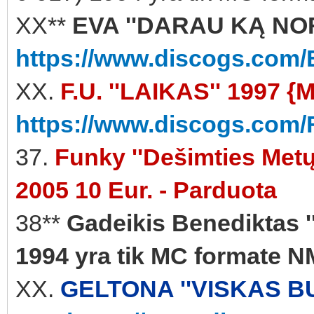
XX**
EVA ''DARAU KĄ NORI
https://www.discogs.com/
XX.
F.U. ''LAIKAS'' 1997 {
https://www.discogs.com/
37.
Funky ''Dešimties Metų 
2005 10 Eur. - Parduota
38**
Gadeikis Benediktas '
1994 yra tik MC formate N
XX.
GELTONA ''VISKAS BU