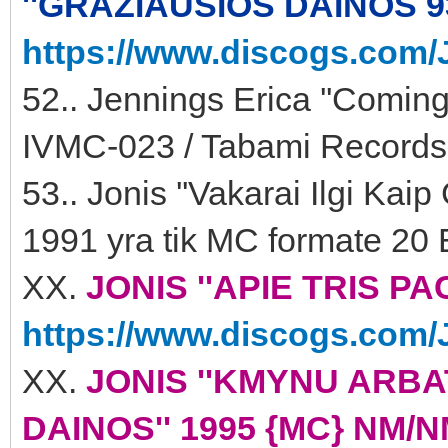
''GRAŽIAUSIOS DAINOS 93-
https://www.discogs.com/J
52.. Jennings Erica ''Comin
IVMC-023 / Tabami Records
53.. Jonis ''Vakarai Ilgi Kai
1991 yra tik MC formate 20 
XX.
JONIS ''APIE TRIS PAC
https://www.discogs.com/J
XX.
JONIS ''KMYNU ARB
DAINOS'' 1995 {MC} NM/NM