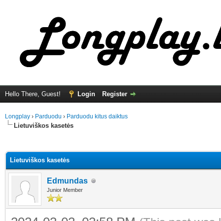
Hello There, Guest!
Login
Register
Longplay
›
Parduodu
›
Parduodu kitus daiktus
Lietuviškos kasetės
ge
Lietuviškos kasetės
Edmundas
Junior Member