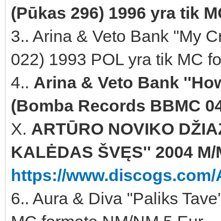
(Pūkas 296) 1996 yra tik 
3.. Arina & Veto Bank ''My 
022) 1993 POL yra tik MC fo
4..
Arina & Veto Bank ''How
(Bomba Records BBMC 041
X.
ARTŪRO NOVIKO DŽIAZ
KALĖDAS ŠVĘS'' 2004 M/M
https://www.discogs.com/A
6.. Aura & Diva ''Paliks Tave