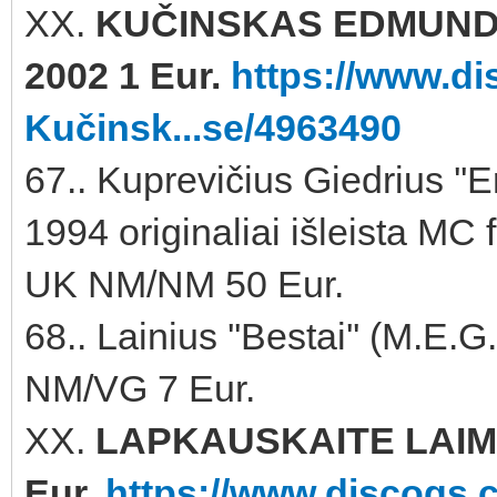
XX.
KUČINSKAS EDMUNDA
2002 1 Eur.
https://www.d
Kučinsk...se/4963490
67.. Kuprevičius Giedrius ''E
1994 originaliai išleista MC
UK NM/NM 50 Eur.
68.. Lainius ''Bestai'' (M.
NM/VG 7 Eur.
XX.
LAPKAUSKAITE LAIMA 
Eur.
https://www.discogs.