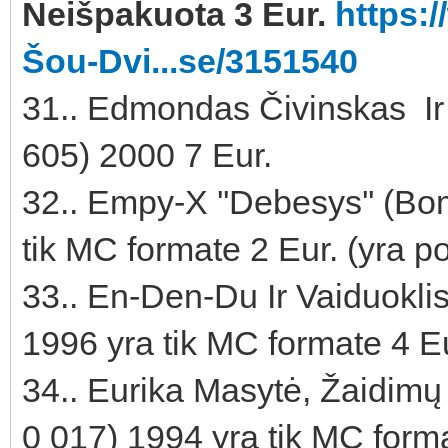
Neišpakuota 3 Eur.
https:
Šou-Dvi...se/3151540
31.. Edmondas Čivinskas Ir 
605) 2000 7 Eur.
32.. Empy-X ''Debesys'' (
tik MC formate 2 Eur. (yra po
33.. En-Den-Du Ir Vaiduoklis 
1996 yra tik MC formate 4 E
34.. Eurika Masytė, Žaidimų
0 017) 1994 yra tik MC form