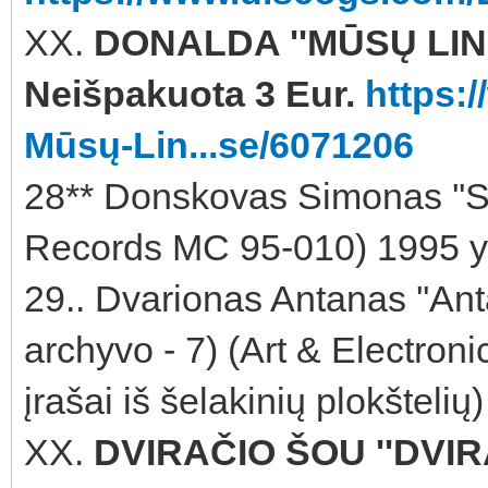
XX.
DONALDA ''MŪSŲ LIN
Neišpakuota 3 Eur.
https:
Mūsų-Lin...se/6071206
28** Donskovas Simonas ''S
Records MC 95-010) 1995 y
29.. Dvarionas Antanas ''Ant
archyvo - 7) (Art & Electro
įrašai iš šelakinių plokštel
XX.
DVIRAČIO ŠOU ''DVIR