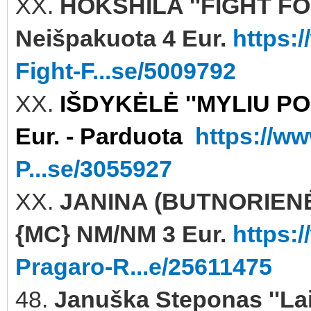
XX.
HOKSHILA ''FIGHT FO
Neišpakuota 4 Eur.
https:
Fight-F...se/5009792
XX.
IŠDYKĖLĖ ''MYLIU PO
Eur. - Parduota
https://w
P...se/3055927
XX.
JANINA (BUTNORIENĖ
{MC} NM/NM 3 Eur.
https:
Pragaro-R...e/25611475
48.
Januška Steponas ''L