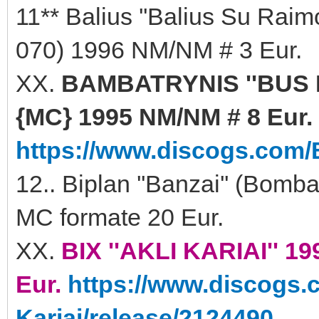
11** Balius ''Balius Su Rai
070) 1996 NM/NM # 3 Eur.
XX.
BAMBATRYNIS ''BUS 
{MC} 1995 NM/NM # 8 Eur.
https://www.discogs.com/
12.. Biplan ''Banzai'' (Bom
MC formate 20 Eur.
XX.
BIX ''AKLI KARIAI'' 1
Eur.
https://www.discogs.c
Kariai/release/2124490