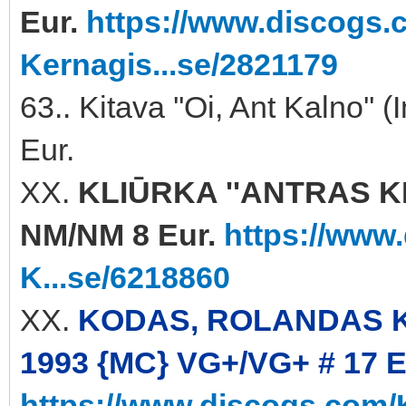
Eur.
https://www.discogs.c
Kernagis...se/2821179
63.. Kitava ''Oi, Ant Kalno'
Eur.
XX.
KLIŪRKA ''ANTRAS KL
NM/NM 8 Eur.
https://www
K...se/6218860
XX.
KODAS, ROLANDAS KI
1993 {MC} VG+/VG+ # 17 E
https://www.discogs.com/