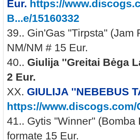
Eur.
https://www.discogs.
B...e/15160332
39.. Gin'Gas ''Tirpsta'' (
NM/NM # 15 Eur.
40..
Giulija ''Greitai Bėga
2 Eur.
XX.
GIULIJA ''NEBEBUS TA
https://www.discogs.com/G
41.. Gytis ''Winner'' (Bomb
formate 15 Eur.