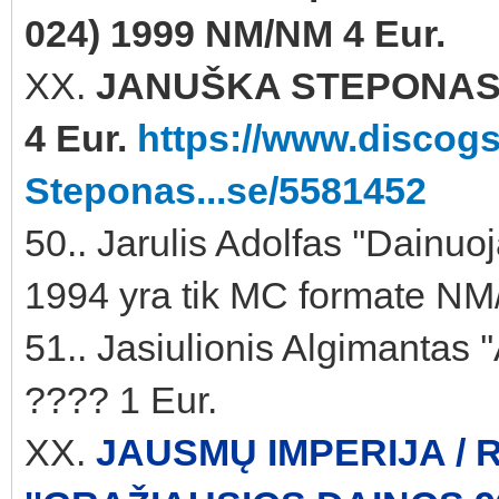
024) 1999 NM/NM 4 Eur.
XX.
JANUŠKA STEPONAS '
4 Eur.
https://www.discog
Steponas...se/5581452
50.. Jarulis Adolfas ''Dainuo
1994 yra tik MC formate NM
51.. Jasiulionis Algimantas 
???? 1 Eur.
XX.
JAUSMŲ IMPERIJA /