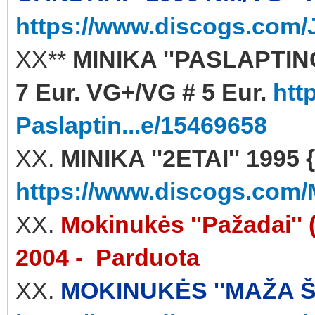
https://www.discogs.com/J
XX**
MINIKA ''PASLAPTING
7 Eur. VG+/VG # 5 Eur.
htt
Paslaptin...e/15469658
XX.
MINIKA ''2ETAI'' 1995 
https://www.discogs.com/M
XX.
Mokinukės ''Pažadai'
2004 - Parduota
XX.
MOKINUKĖS ''MAŽA ŠI