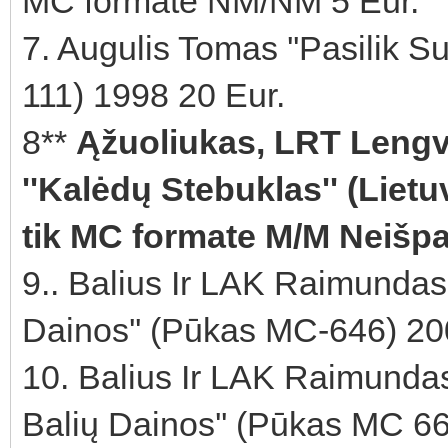
MC formate NM/NM 5 Eur.
7. Augulis Tomas ''Pasilik
111) 1998 20 Eur.
8**
Ąžuoliukas, LRT Lengv
''Kalėdų Stebuklas'' (Liet
tik MC formate M/M Neišpa
9.. Balius Ir LAK Raimundas 
Dainos'' (Pūkas MC-646) 20
10. Balius Ir LAK Raimundas
Balių Dainos'' (Pūkas MC 66